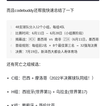
而且codebuddy还帮我快速总结了一下
48支球队分入12个小组，每组4队
比赛时间：6月11日 – 6月28日（小组赛阶段）
揭幕战：🇲🇽 墨西哥 vs 南非 🇿🇦（6月11日，墨西哥
晋级规则：每组前2名 + 8个最佳第三名 → 32强淘汰赛
决赛：7月19日，新泽西大都会人寿体育场
还有死亡之组候选：
C组：巴西 + 摩洛哥（2022半决赛球队同组！）
H组：西班牙(世界第1) + 乌拉圭(世界第17)
K组：葡萄牙 + 哥伦比亚