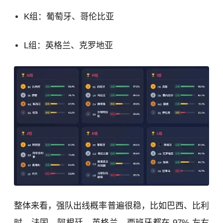
K组：葡萄牙、哥伦比亚
L组：英格兰、克罗地亚
整体来看，强队出线概率普遍很稳，比如巴西、比利
时、法国、阿根廷、英格兰、西班牙都在 97% 左右