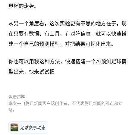
界杯的走势。
从另一个角度看，这次实验更有意思的地方在于，现
在只要有数据、有工具、有对阵信息，就可以快速搭
建一个自己的预测模型，并把结果可视化出来。
你也可以用我这种方法，快速搭建一个AI预测足球模
型出来，快来试试把
免责声明
本文来自腾讯新闻客户端创作者，不代表腾讯新闻的观点和立
场。
足球赛事动态