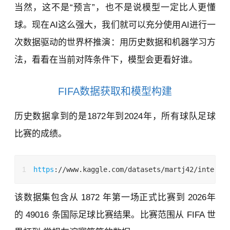
当然，这不是“预言”，也不是说模型一定比人更懂
球。现在AI这么强大，我们就可以充分使用AI进行一
次数据驱动的世界杯推演：用历史数据和
机器学习
方
法，看看在当前对阵条件下，模型会更看好谁。
FIFA数据获取和模型构建
历史数据拿到的是1872年到2024年，所有球队足球
比赛的成绩。
https
://www.kaggle.com/datasets/martj42/interna
该数据集包含从 1872 年第一场正式比赛到 2026年
的 49016 条国际足球比赛结果。比赛范围从 FIFA 世