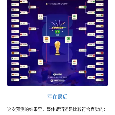
写在最后
这次预测的结果里，整体逻辑还是比较符合直觉的：