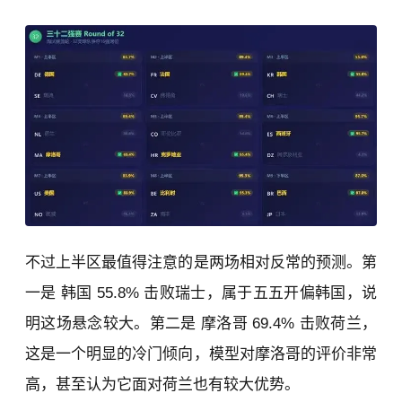
不过上半区最值得注意的是两场相对反常的预测。第
一是 韩国 55.8% 击败瑞士，属于五五开偏韩国，说
明这场悬念较大。第二是 摩洛哥 69.4% 击败荷兰，
这是一个明显的冷门倾向，模型对摩洛哥的评价非常
高，甚至认为它面对荷兰也有较大优势。