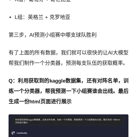
L组：英格兰 +
克罗地亚
第三步，AI预测小组赛中哪支球队胜利
有了上面的所有数据，我们就可以很快的让AI大模型
帮我们制作一个分类器，预测每支队伍的获取概率。
Q：利用获取到的kaggle数据集，还有对阵名单，训
练一个分类器，帮我预测一下小组赛谁会出线。最后
生成一份html页面进行展示