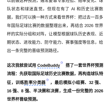
以前做这种预测，通常要靠专家经验、赔率变化、球
队状态和球迷直觉。但现在有了 AI 和历史比赛数
据，我们可以换一种方式来看世界杯：把过去一百多
年国际足球比赛的数据整理出来，再结合 2026 世界
杯的实际分组和对阵，让模型根据球队历史表现、近
期状态、进攻能力、防守能力、赛事强度等信息，给
出一条完整的晋级预测路径。
这次我就尝试用
CodeBuddy
搭了一套世界杯预测
流程：先获取国际足球历史比赛数据，再构造球队特
征，训练
胜率分类器
，最后模拟小组赛、32 强、
16 强、8 强、半决赛和决赛，生成一份完整的 2026
世界杯晋级预测。