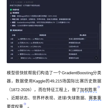
模型很快就帮我们构造了一个GradientBoosting分类
器，数据使用Kaggle的49,215场国际比赛历史数据
（1872-2026），而在特征工程上，做了
加权胜率
、近期状态、世界杯表现、进球/失球数据、
赛事重
要度权重
。