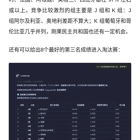
或以上。竞争比较激烈的组主要是 J 组和 K 组：J
组阿尔及利亚、奥地利差距不算大；K 组葡萄牙和哥
伦比亚几乎并列，刚果民主共和国也还有一定机会。
还有可以给出8个最好的第三名成绩进入淘汰赛：