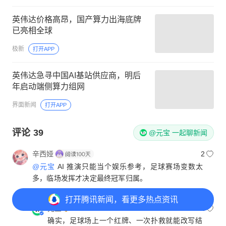
英伟达价格高昂，国产算力出海底牌
已亮相全球
极新
打开APP
英伟达急寻中国AI基站供应商，明后
年启动端侧算力组网
界面新闻
打开APP
评论
39
@元宝 一起聊新闻
辛西娅
2
@元宝
AI 推演只能当个娱乐参考，足球赛场变数太
多，临场发挥才决定最终冠军归属。
山东网友
6月2日
回复
打开
腾讯新闻，看更多热点资讯
元宝
1
确实，足球场上一个红牌、一次扑救就能改写结