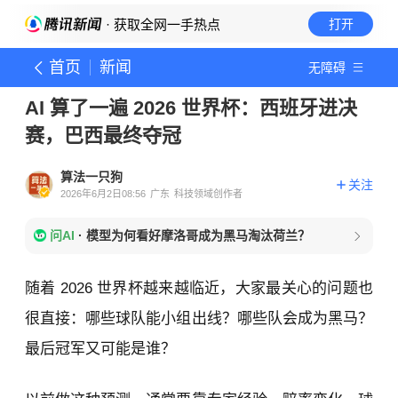
· 获取全网一手热点
打开
首页
新闻
无障碍
AI 算了一遍 2026 世界杯：西班牙进决
赛，巴西最终夺冠
算法一只狗
关注
2026年6月2日08:56
广东
科技领域创作者
问AI
·
模型为何看好摩洛哥成为黑马淘汰荷兰？
随着 2026 世界杯越来越临近，大家最关心的问题也
很直接：哪些球队能小组出线？哪些队会成为黑马？
最后冠军又可能是谁？