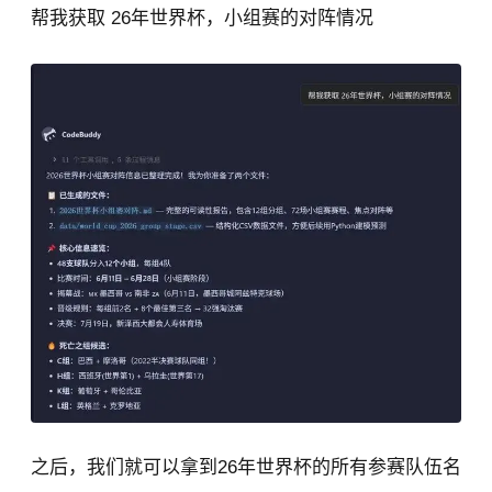
帮我获取 26年世界杯，小组赛的对阵情况
之后，我们就可以拿到26年世界杯的所有参赛队伍名