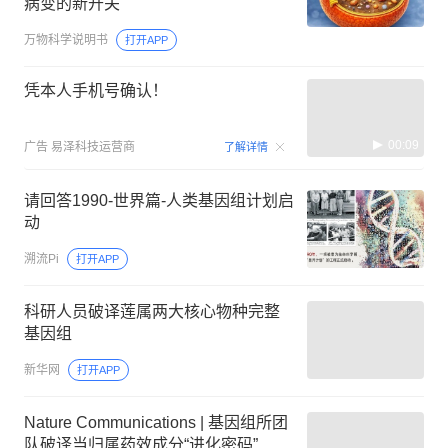
病变的新开关
万物科学说明书
打开APP
凭本人手机号确认！
00:09
广告
易泽科技运营商
了解详情
请回答1990-世界篇-人类基因组计划启
动
溯流Pi
打开APP
科研人员破译莲属两大核心物种完整
基因组
新华网
打开APP
Nature Communications | 基因组所团
队破译当归属药效成分“进化密码”