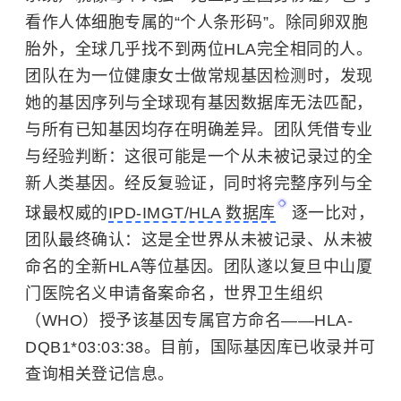
看作人体细胞专属的“个人条形码”。除
同卵双胞
胎
外，全球几乎找不到两位HLA完全相同的人。
团队在为一位健康女士做常规基因检测时，发现
她的基因序列与全球现有基因数据库无法匹配，
与所有已知基因均存在明确差异。团队凭借专业
与经验判断：这很可能是一个从未被记录过的全
新人类基因。经反复验证，同时将完整序列与全
球最权威的
IPD‑IMGT/HLA 数据库
逐一比对，
团队最终确认：这是全世界从未被记录、从未被
命名的全新HLA等位基因。团队遂以复旦中山厦
门医院名义申请备案命名，
世界卫生组织
（WHO）授予该基因专属官方命名——HLA-
DQB1*03:03:38。目前，国际基因库已收录并可
查询相关登记信息。