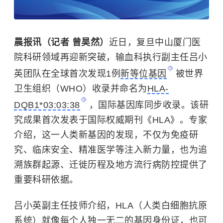
晨报讯（记者 曾昊然）
近日，复旦中山厦门医
院科研领域再迎新突破，输血科执行副主任吕小
英团队在全球首次发现1例
新等位基因
被世界
卫生组织（WHO）收录并命名为
HLA-
DQB1*03:03:38
，国际基因库同步收录。该研
究成果首次发表于国际权威期刊《HLA》。专家
介绍，这一人类新基因的发现，不仅为免疫研
究、临床安全、精准医学等注入新力量，也为追
溯族群起源、迁徙历程及地方流行病防控提供了
重要科研依据。
吕小英副主任技师介绍，HLA（人类白细胞抗原
系统）就像每个人独一无二的基因身份证，也可