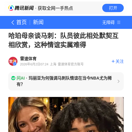
· 获取全网一手热点
打开
首页
新闻
无障碍
哈珀母亲谈马刺：队员彼此相处默契互
相欣赏，这种情谊实属难得
雷速体育
关注
2026年6月2日07:24
上海
雷速体育官方账号
问AI
·
玛丽亚为何强调马刺队情谊在当今NBA尤为稀
有？