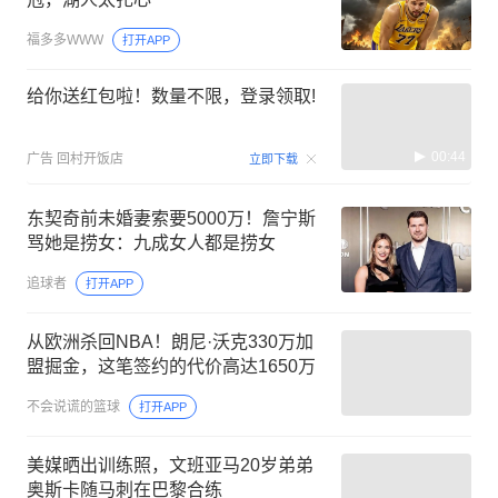
福多多WWW
打开APP
给你送红包啦！数量不限，登录领取!
00:44
广告
回村开饭店
立即下载
东契奇前未婚妻索要5000万！詹宁斯
骂她是捞女：九成女人都是捞女
追球者
打开APP
从欧洲杀回NBA！朗尼·沃克330万加
盟掘金，这笔签约的代价高达1650万
不会说谎的篮球
打开APP
美媒晒出训练照，文班亚马20岁弟弟
奥斯卡随马刺在巴黎合练