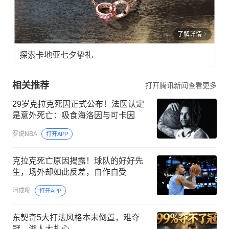
了解详情
探索卡地亚七夕挚礼
相关推荐
打开腾讯新闻查看更多
29岁克拉克死因正式公布！法医认定
是意外死亡：吸食海洛因与可卡因
罗说NBA
打开APP
克拉克死亡原因揭露！球队的好好先
生，场外却如此反差，自作自受
阿成嘞
打开APP
东契奇5大打法风格本末倒置，难夺
冠，湖人太扎心