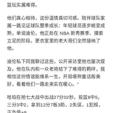
篮坛实属难得。
他们真心相待，这份温情真切可感。陪伴球队家
属一路见证球队整季成长：年轻球员逐步蜕变成
熟，单说迪伦，他正处在
NBA
新秀赛季、摸索
立足的阶段。更衣室里的老大哥们全然接纳了
他。
迪伦私下同我聊过这些，公开采访里他也屡次提
及。他在队内和一众老将结下了难得的羁绊，我
相信这份情谊能维系一生。开局堪称童话般美
好，看着他们一路走来实在暖心。”
哈珀在抢七大战中出战27分02秒，投篮8中5，
三分3中2，拿到12分7板3助，2失误，1犯规，
正负值+9。