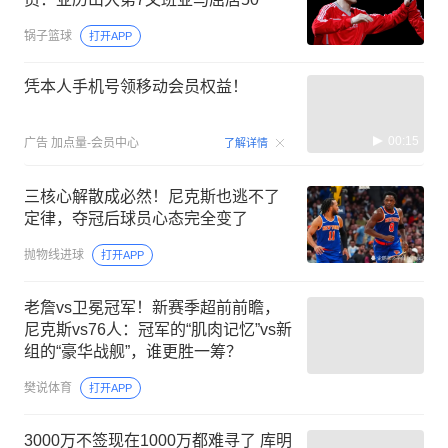
锅子篮球
打开APP
凭本人手机号领移动会员权益！
00:15
广告
加点量-会员中心
了解详情
三核心解散成必然！尼克斯也逃不了
定律，夺冠后球员心态完全变了
抛物线进球
打开APP
老詹vs卫冕冠军！新赛季超前前瞻，
尼克斯vs76人：冠军的“肌肉记忆”vs新
组的“豪华战舰”，谁更胜一筹？
樊说体育
打开APP
3000万不签现在1000万都难寻了 库明