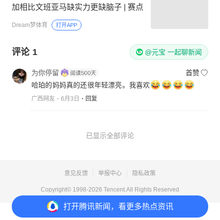
加相比文班亚马缺实力更缺脑子 | 赛点
Dream梦体育
打开APP
评论
1
@元宝 一起聊新闻
为你停留
首赞
哈珀的妈妈真的还很年轻漂亮。我喜欢
广西网友
6月3日
回复
已显示全部评论
意见反馈
举报中心
隐私政策
Copyright© 1998-
2026
Tencent.All Rights Reserved
打开
腾讯新闻，看更多热点资讯