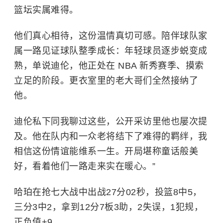
篮坛实属难得。
他们真心相待，这份温情真切可感。陪伴球队家
属一路见证球队整季成长：年轻球员逐步蜕变成
熟，单说迪伦，他正处在
NBA
新秀赛季、摸索
立足的阶段。更衣室里的老大哥们全然接纳了
他。
迪伦私下同我聊过这些，公开采访里他也屡次提
及。他在队内和一众老将结下了难得的羁绊，我
相信这份情谊能维系一生。开局堪称童话般美
好，看着他们一路走来实在暖心。”
哈珀在抢七大战中出战27分02秒，投篮8中5，
三分3中2，拿到12分7板3助，2失误，1犯规，
正负值+9。