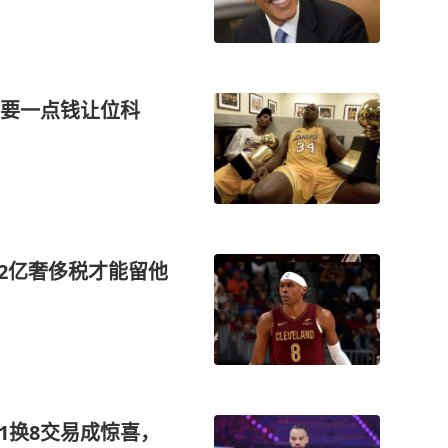
少要一点钱让位科
2亿奢侈税才能留他
，1换8交易成惊喜，