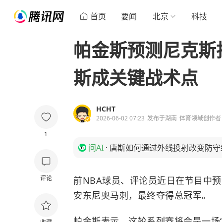
首页
要闻
北京
科技
帕金斯预测尼克斯
斯成关键战术点
HCHT
2026-06-02 07:23
发布于
湖南
体育领域创作者
1
问AI
·
唐斯如何通过外线投射改变防守
评论
前NBA球员、评论员近日在节目中
安东尼奥马刺
，最终夺得总冠军。
帕金斯表示，这轮系列赛将会是一场