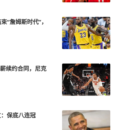
结束“詹姆斯时代”，
薪续约合同，尼克
友：保底八连冠