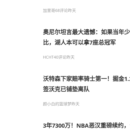
加里哥
68评论
昨天
奥尼尔坦言最大遗憾：如果当年
比，湖人本可以拿7座总冠军
HCHT
40评论
昨天
沃特森下家赔率骑士第一！掘金1.
签沃克已铺垫离队
颜小白的篮球梦
昨天
3年7300万！NBA恶汉重磅续约