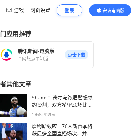
游戏
网页设置
登录
安装电脑版
内容更精彩
门应用推荐
腾讯新闻·电脑版
点击下载
全网热点早知道
者其他文章
Shams：奇才与浓眉暂缓续
约谈判，双方希望20场比赛
后再决定是否合作
1评论
5小时前
詹姆斯效应！76人新赛季将
获最多全国直播场次，并亮