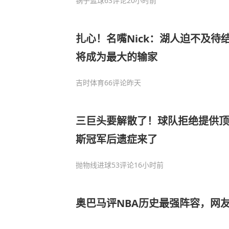
锅子篮球
63评论
20小时前
扎心！名嘴Nick：湖人迫不及待
将成为最大的输家
吉时体育
66评论
昨天
三巨头要解散了！球队拒绝提供顶
斯冠军后遗症来了
抛物线进球
53评论
16小时前
奥巴马评NBA历史最强阵容，网