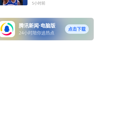
相揭幕战与圣诞大战
5小时前
腾讯新闻·电脑版
点击下载
24小时陪你追热点