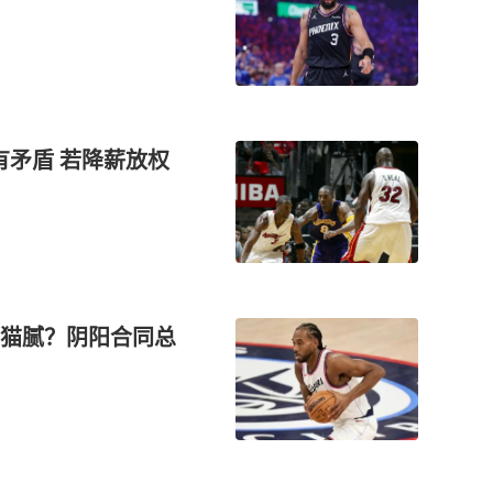
有矛盾 若降薪放权
猫腻？阴阳合同总