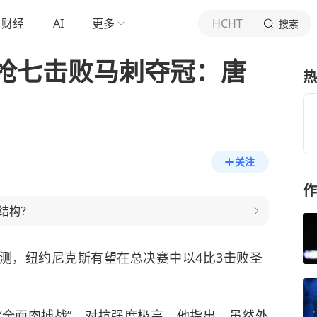
财经
AI
更多
HCHT
搜索
抢七击败马刺夺冠：唐
热
关注
作
结构？
预测，
纽约尼克斯
有望在总决赛中以4比3击败
圣
“全面肉搏战”，对抗强度极高。他指出，虽然外