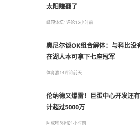
太阳赚翻了
峰顶体坛
1评论
15小时前
奥尼尔谈OK组合解体：与科比没
在湖人本可拿下七座冠军
体育嘉
14评论
前天
伦纳德又爆雷！巨蛋中心开发还有
计超过5000万
阿成嘞
5评论
1小时前