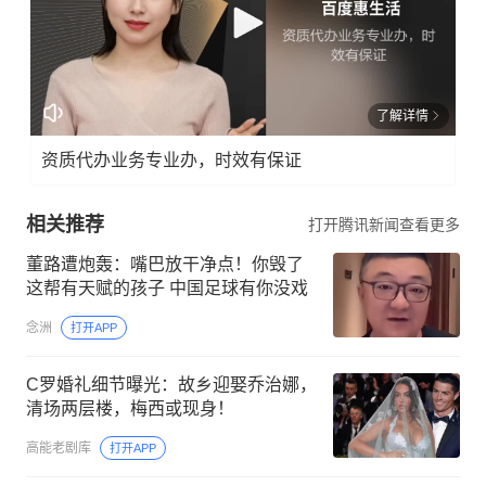
了解详情
资质代办业务专业办，时效有保证
相关推荐
打开腾讯新闻查看更多
董路遭炮轰：嘴巴放干净点！你毁了
这帮有天赋的孩子 中国足球有你没戏
念洲
打开APP
C罗婚礼细节曝光：故乡迎娶乔治娜，
清场两层楼，梅西或现身！
高能老剧库
打开APP