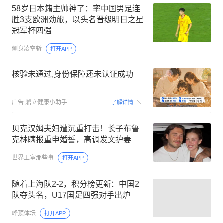
58岁日本籍主帅神了：率中国男足连
胜3支欧洲劲旅，以头名晋级明日之星
冠军杯四强
侧身凌空斩
打开APP
核验未通过,身份保障还未认证成功
00:08
广告
鼎立健康小助手
了解详情
贝克汉姆夫妇遭沉重打击！长子布鲁
克林瞒报重申婚誓，高调发文护妻
世界王室那些事
打开APP
随着上海队2-2，积分榜更新：中国2
队夺头名，U17国足四强对手出炉
峰顶体坛
打开APP