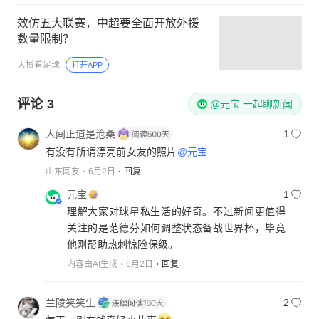
效仿五大联赛，中超要全面开放外援
数量限制？
大博看足球
打开APP
评论
3
@元宝 一起聊新闻
人间正道是沧桑
1
有没有所谓漂亮前女友的照片
@元宝
山东网友
6月2日
回复
元宝
1
理解大家对球星私生活的好奇。不过新闻更值得
关注的是范德芬如何调整状态备战世界杯，毕竟
他刚帮助热刺惊险保级。
内容由AI生成
6月2日
回复
兰陵笑笑生
2