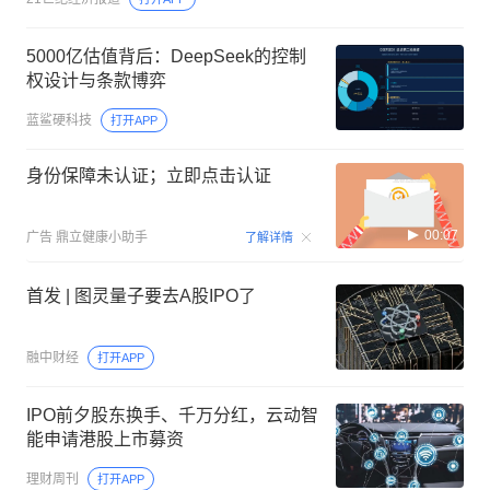
5000亿估值背后：DeepSeek的控制
权设计与条款博弈
蓝鲨硬科技
打开APP
身份保障未认证；立即点击认证
00:07
广告
鼎立健康小助手
了解详情
首发 | 图灵量子要去A股IPO了
融中财经
打开APP
IPO前夕股东换手、千万分红，云动智
能申请港股上市募资
理财周刊
打开APP