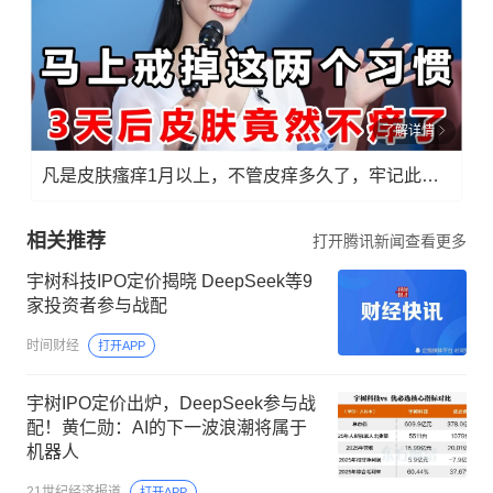
了解详情
凡是皮肤瘙痒1月以上，不管皮痒多久了，牢记此法，快！准！狠！
相关推荐
打开腾讯新闻查看更多
宇树科技IPO定价揭晓 DeepSeek等9
家投资者参与战配
时间财经
打开APP
宇树IPO定价出炉，DeepSeek参与战
配！黄仁勋：AI的下一波浪潮将属于
机器人
21世纪经济报道
打开APP