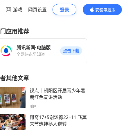
游戏
网页设置
登录
安装电脑版
内容更精彩
门应用推荐
腾讯新闻·电脑版
点击下载
全网热点早知道
者其他文章
视点｜朝阳区开展青少年暑
期红色宣讲活动
刚刚
佩奇17+5谢泼德22+11 飞翼
末节遭神秘人逆转