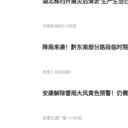
湖北秭归开展灾后清淤 生产生活
中国新闻网
3小时前
降雨来袭！黔东南部分路段临时限
凯里人论坛
刚刚
安康解除雷雨大风黄色预警！仍
安康交通广播
-1小时前