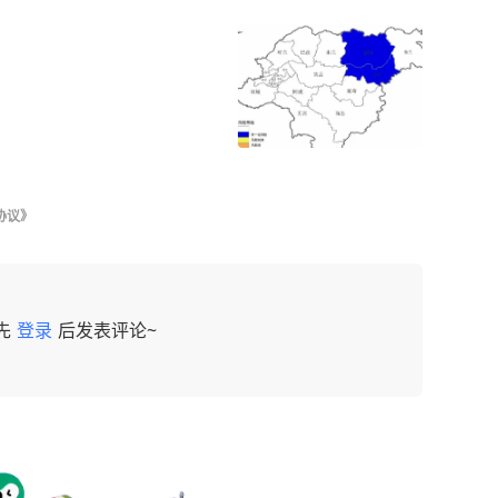
协议》
先
登录
后发表评论~