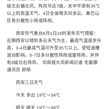
级左右偏北风，阵风可达7级。关中平原有35℃
以上的高温天气。4日全省晴天间多云。秦巴山
区有分散性小雨或阵雨。
西安市气象台6月1日16时发布天气预报：
近期西安以晴到多云天气为主，最高气温逐步升
高，3-4日最高气温可升至35℃以上。受短波槽
波动影响，5-7日多分散性阵雨或雷阵雨，并伴
有6级左右阵风。
华商报大风新闻记者 毛蜜娜
通讯员 郭杨
西安三日天气
今天 多云 19℃～34℃
明天 晴天 19℃～36℃