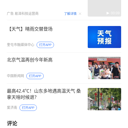
00:09
广告
易泽科技运营商
了解详情
【天气】晴雨交替登场
奎屯市融媒体中心
打开APP
北京气温再创今年新高
中国新闻网
打开APP
最高42.4℃！山东多地遇高温天气 桑
拿天啥时候退？
爱济南
打开APP
评论