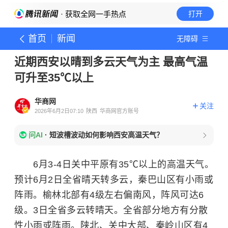
· 获取全网一手热点
打开
首页
新闻
无障碍
近期西安以晴到多云天气为主 最高气温
可升至35℃以上
华商网
关注
2026年6月2日07:10
陕西
华商网官方账号
问AI
·
短波槽波动如何影响西安高温天气？
6月3-4日关中平原有35℃以上的高温天气。
预计6月2日全省晴天转多云，秦巴山区有小雨或
阵雨。榆林北部有4级左右偏南风，阵风可达6
级。3日全省多云转晴天。全省部分地方有分散
性小雨或阵雨。陕北、关中大部、
秦岭
山区有4