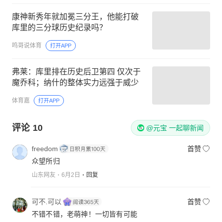
康神新秀年就加冕三分王，他能打破
库里的三分球历史纪录吗？
鸣哥说体育
打开APP
弗莱：库里排在历史后卫第四 仅次于
魔乔科；纳什的整体实力远强于威少
体育嘉
打开APP
评论
10
@元宝 一起聊新闻
freedom
首赞
众望所归
山东网友
6月2日
回复
可不.可以
首赞
不错不错，老萌神！一切皆有可能