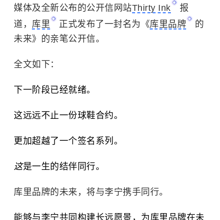
媒体及全新公布的公开信网站
Thirty Ink
报
道，
库里
正式发布了一封名为《
库里品牌
的
未来》的亲笔公开信。
全文如下：
下一阶段已经就绪。
这远远不止一份球鞋合约。
更加超越了一个签名系列。
这
是一生的结伴同行。
库里品牌的未来，将与李宁携手同行。
能够与李宁共同构建长远愿景，为库里品牌在未