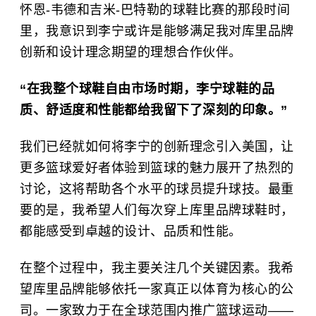
怀恩-韦德和吉米-巴特勒的球鞋比赛的那段时间
里，我意识到李宁或许是能够满足我对库里品牌
创新和设计理念期望的理想合作伙伴。
“在我整个球鞋自由市场时期，李宁球鞋的品
质、舒适度和性能都给我留下了深刻的印象。”
我们已经就如何将李宁的创新理念引入美国，让
更多篮球爱好者体验到篮球的魅力展开了热烈的
讨论，这将帮助各个水平的球员提升球技。最重
要的是，我希望人们每次穿上库里品牌球鞋时，
都能感受到卓越的设计、品质和性能。
在整个过程中，我主要关注几个关键因素。我希
望库里品牌能够依托一家真正以体育为核心的公
司。一家致力于在全球范围内推广篮球运动——