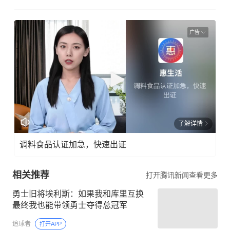
广告
了解详情
调料食品认证加急，快速出证
相关推荐
打开腾讯新闻查看更多
勇士旧将埃利斯：如果我和库里互换
最终我也能带领勇士夺得总冠军
追球者
打开APP