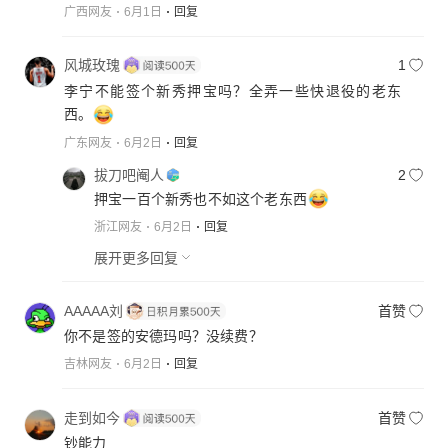
广西网友
6月1日
回复
风城玫瑰
1
李宁不能签个新秀押宝吗？全弄一些快退役的老东
西。
广东网友
6月2日
回复
拔刀吧阉人
2
押宝一百个新秀也不如这个老东西
浙江网友
6月2日
回复
展开更多回复
AAAAA刘
首赞
你不是签的安德玛吗？没续费？
吉林网友
6月2日
回复
走到如今
首赞
钞能力