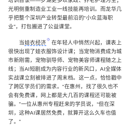
培训目录——罗湖更多以家政、养老护理为主；
光明侧重制造业工业一线技能再培训。而
龙华几
乎把整个深圳产业转型最前沿的“小众蓝海职
业”，打包搬进了公益课堂。
当
娃衣经济
在年轻人中悄然兴起，课表上
很快出现了娃衣服饰设计课；当宠物消费成为城
市新刚需，宠物驯导师、宠物美容师课程随之上
线；当AI短剧成为内容行业的新风口，AI全媒体
实战课立刻被排进了周末档。这一点，恰恰戳中
了跨区学员们的需求。“在惠州，找了很久也不
会有免费课，网上都是大几百的课程还可能被
骗。”一位从惠州专程赶来的学员说，“但在深
圳，这种AI课居然免费，就算开这么久车也值
了。”