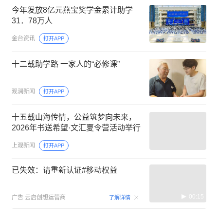
今年发放8亿元燕宝奖学金累计助学
31．78万人
金台资讯
打开APP
十二载助学路 一家人的“必修课”
观澜新闻
打开APP
十五载山海传情，公益筑梦向未来，
2026年书送希望·文汇夏令营活动举行
上观新闻
打开APP
已失效：请重新认证#移动权益
00:15
广告
云启创想运营商
了解详情