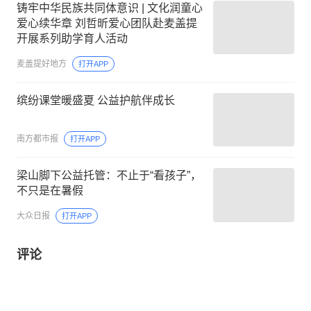
铸牢中华民族共同体意识 | 文化润童心
爱心续华章 刘哲昕爱心团队赴麦盖提
开展系列助学育人活动
麦盖提好地方
打开APP
缤纷课堂暖盛夏 公益护航伴成长
南方都市报
打开APP
梁山脚下公益托管：不止于“看孩子”，
不只是在暑假
大众日报
打开APP
评论