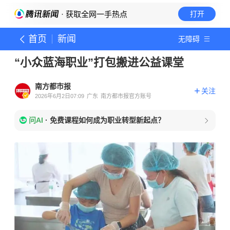
· 获取全网一手热点
打开
首页
新闻
无障碍
“小众蓝海职业”打包搬进公益课堂
南方都市报
关注
2026年6月2日07:09
广东
南方都市报官方账号
问AI
·
免费课程如何成为职业转型新起点？