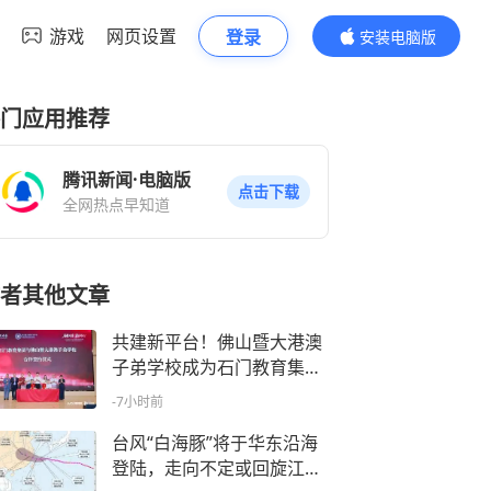
游戏
网页设置
登录
安装电脑版
内容更精彩
门应用推荐
腾讯新闻·电脑版
点击下载
全网热点早知道
者其他文章
共建新平台！佛山暨大港澳
子弟学校成为石门教育集团
集团校
-7小时前
台风“白海豚”将于华东沿海
登陆，走向不定或回旋江南