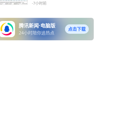
或北上
-7小时前
腾讯新闻·电脑版
点击下载
24小时陪你追热点