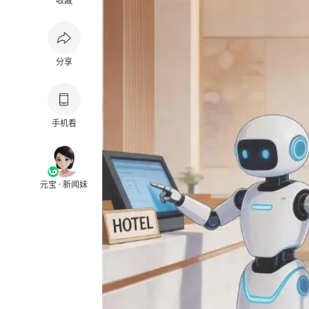
收藏
分享
手机看
元宝 · 新闻妹