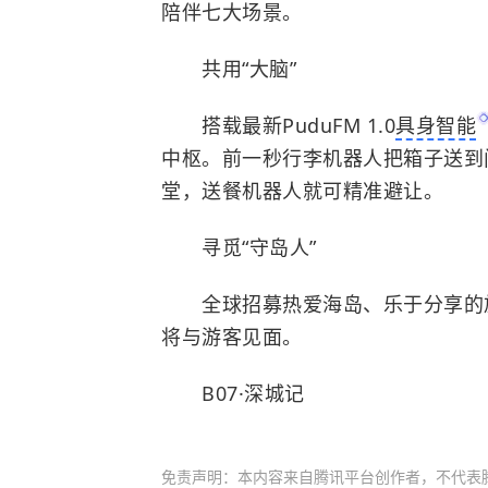
陪伴七大场景。
共用“大脑”
搭载最新PuduFM 1.0
具身智能
中枢。前一秒行李机器人把箱子送到
堂，送餐机器人就可精准避让。
寻觅“
守岛人
”
全球招募热爱海岛、乐于分享的旅
将与游客见面。
B07·深城记
免责声明：本内容来自腾讯平台创作者，不代表