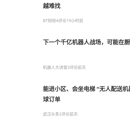
越难找
BT财经
4评论
19小时前
下一个千亿机器人战场，可能在厨
机器人大讲堂
3评论
前天
能进小区、会坐电梯 “无人配送机器
球订单
武汉头条
2评论
前天