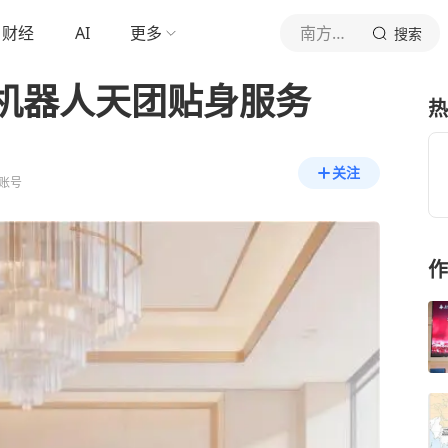
财经
AI
更多
南方都市报
搜索
 机器人天团贴身服务
热
关注
账号
作