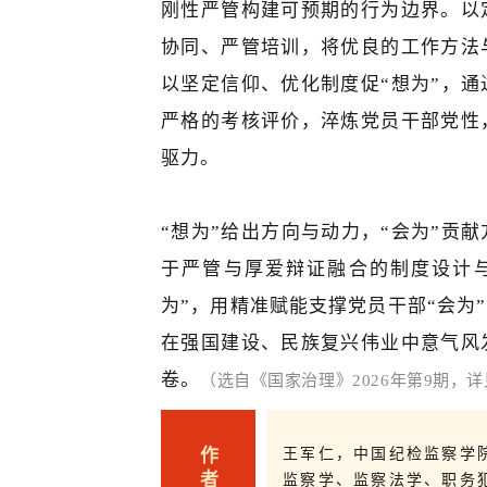
刚性严管构建可预期的行为边界。以
协同、严管培训，将优良的工作方法
以坚定信仰、优化制度促“想为”，
严格的考核评价，淬炼党员干部党性
驱力。
“想为”给出方向与动力，“会为”贡
于严管与厚爱辩证融合的制度设计
为”，用精准赋能支撑党员干部“会为
在强国建设、民族复兴伟业中意气风
卷。
（
选自《国家治理》2026年第9期，详
作
王军仁，中国纪检监察学
者
监察学、监察法学、
职务