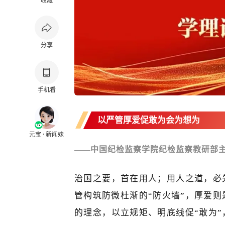
收藏
分享
手机看
以严管厚爱促敢为会为想为
元宝 · 新闻妹
—
—
中国纪检监察学院纪检监察教研部主
治国之要，首在用人；用人之道，必
管构筑防微杜渐的“防火墙”，厚爱则
的理念，以立规矩、明底线促“敢为