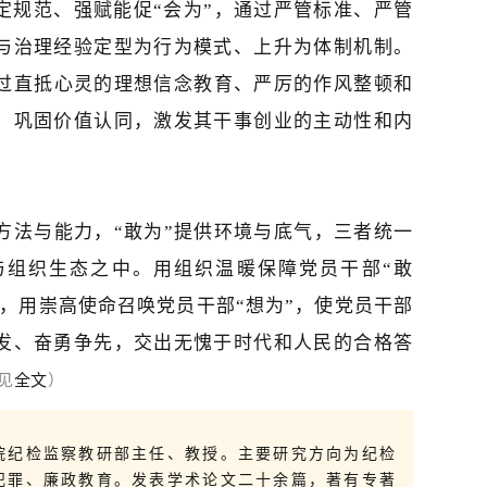
定规范、强赋能促“会为”，通过严管标准、严管
与治理经验定型为行为模式、上升为体制机制。
通过直抵心灵的理想信念教育、严厉的作风整顿和
，巩固价值认同，激发其干事创业的主动性和内
献方法与能力，“敢为”提供环境与底气，三者统一
与组织生态之中。用组织温暖保障党员干部“敢
”，用崇高使命召唤党员干部“想为”，使党员干部
发、奋勇争先，交出无愧于时代和人民的合格答
见
全文
）
院纪检监察教研部主任、教授。主要研究方向为纪检
犯罪
、廉政教育。发表学术论文二十余篇，著有专著