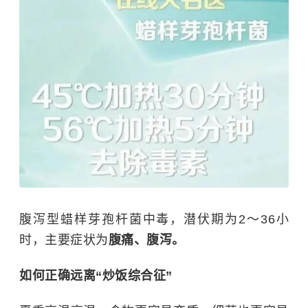
腹泻型蜡样芽孢杆菌中毒，潜伏期为2～36小
时，主要症状为
腹痛、腹泻。
如何正确远离“炒饭综合征”