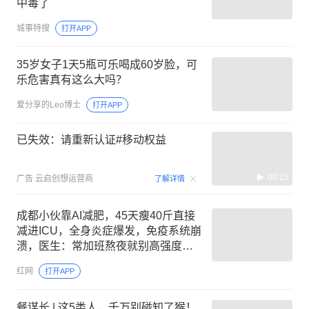
中毒了
城事特搜
打开APP
35岁女子1天5瓶可乐喝成60岁脸，可
乐危害真有这么大吗？
爱分享的Leo博士
打开APP
已失效：请重新认证#移动权益
00:15
广告
云启创想运营商
了解详情
成都小伙靠AI减肥，45天瘦40斤直接
减进ICU，全身炎症爆发，免疫系统崩
溃，医生：常加班熬夜就别高强度锻
炼
红网
打开APP
餐谋长 | 这5类人，千万别碰知了猴！