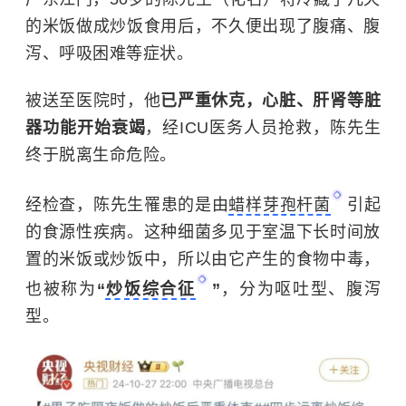
的米饭做成炒饭食用后，不久便出现了腹痛、腹
泻、呼吸困难等症状。
被送至医院时，他
已严重休克，心脏、肝肾等脏
器功能开始衰竭
，经ICU医务人员抢救，陈先生
终于脱离生命危险。
经检查，陈先生罹患的是由
蜡样芽孢杆菌
引起
的食源性疾病。这种细菌多见于室温下长时间放
置的米饭或炒饭中，所以由它产生的食物中毒，
也被称为
“
炒饭综合征
”
，分为呕吐型、腹泻
型。