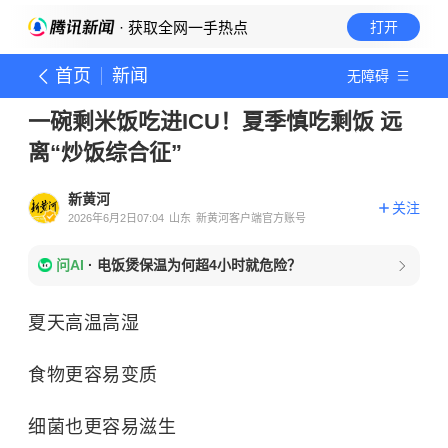
· 获取全网一手热点
打开
首页
新闻
无障碍
一碗剩米饭吃进ICU！夏季慎吃剩饭 远
离“炒饭综合征”
新黄河
关注
2026年6月2日07:04
山东
新黄河客户端官方账号
问AI
·
电饭煲保温为何超4小时就危险？
夏天高温高湿
食物更容易变质
细菌也更容易滋生