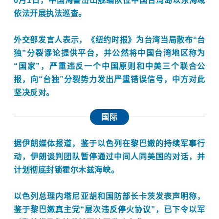
6月1日，中国海警岱山舰编队位中国台湾岛以东海域
依法开展执法巡查。
外交部发言人表示，《纽约时报》为台湾当局散布“台
独”分裂谬论提供平台，并公然将中国台湾地区称为
“国家”，严重违反一个中国原则和中美三个联合公
报，向“台独”分裂势力发出严重错误信号，中方对此
坚决反对。
国际
据伊朗媒体报道，鉴于
以色列
在黎巴嫩的持续军事行
动，伊朗谈判团队暂停通过中间人同美国的对话，并
计划彻底封锁
霍尔木兹海峡
。
以色列总理内塔尼亚胡和国防部长卡茨发表声明称，
鉴于黎巴嫩真主党“屡次违反停火协议”，已下令以军