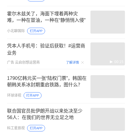
霍尔木兹关了，海面下埋着两种灾
难，一种在冒油，一种在“静悄悄入侵”
小北聊国际
打开APP
凭本人手机号：验证后获取！#运营商
业务
00:15
广告
云启创想运营商
了解详情
1790亿韩元买一张“陆权门票”，韩国在
朝韩关系冰封期重启铁路，图什么？
环球译视
打开APP
联合国官员批伊朗开战以来处决至少
56人：在我们的世界无立足之地
科工星辰视
打开APP