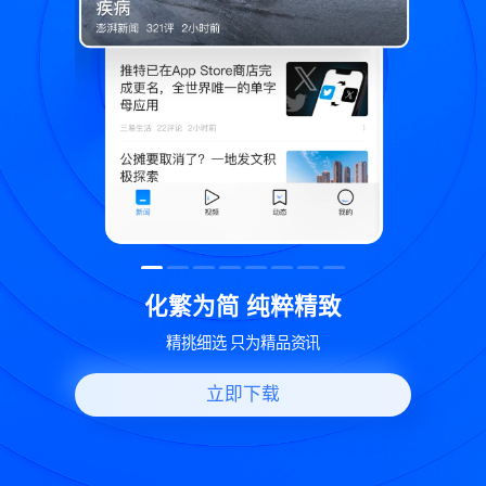
精致
世界变化 热问一下
资讯
好问题好回答 多元视角看问题
立即下载