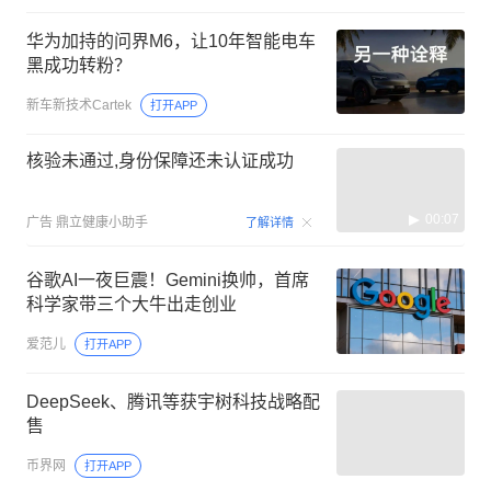
华为加持的问界M6，让10年智能电车
黑成功转粉？
新车新技术Cartek
打开APP
核验未通过,身份保障还未认证成功
00:07
广告
鼎立健康小助手
了解详情
谷歌AI一夜巨震！Gemini换帅，首席
科学家带三个大牛出走创业
爱范儿
打开APP
DeepSeek、腾讯等获宇树科技战略配
售
币界网
打开APP