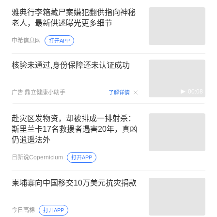
雅典行李箱藏尸案嫌犯翻供指向神秘
老人，最新供述曝光更多细节
中希信息网
打开APP
核验未通过,身份保障还未认证成功
00:08
广告
鼎立健康小助手
了解详情
赴灾区发物资，却被排成一排射杀：
斯里兰卡17名救援者遇害20年，真凶
仍逍遥法外
日新说Copernicium
打开APP
柬埔寨向中国移交10万美元抗灾捐款
今日高棉
打开APP