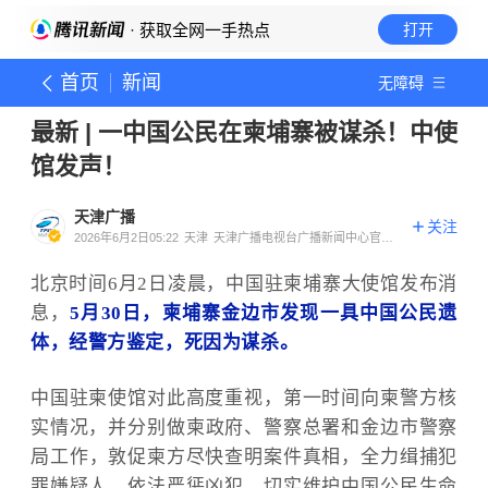
· 获取全网一手热点
打开
首页
新闻
无障碍
最新 | 一中国公民在柬埔寨被谋杀！中使
馆发声！
天津广播
关注
2026年6月2日05:22
天津
天津广播电视台广播新闻中心官方
账号
北京时间6月
2日凌晨，中国驻柬埔寨大使馆发布消
息，
5月30日，柬埔寨金边市发现
一具中国公民遗
体，经警方鉴定，死因为谋杀。
中国驻柬使馆
对此
高度重视，第一时间向
柬警方
核
实情况，
并
分别
做
柬政府、警察总署
和
金边市警察
局
工作
，敦促柬方尽快查明案件真相，全力缉捕犯
罪嫌疑人，依法严惩凶犯，切实维护中国公民生命