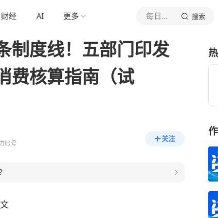
财经
AI
更多
每日经济新闻
搜索
条制度线！五部门印发
热
消费核算指南（试
作
关注
方账号
？
文