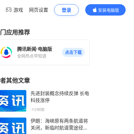
游戏
网页设置
登录
安装电脑版
内容更精彩
门应用推荐
腾讯新闻·电脑版
点击下载
全网热点早知道
者其他文章
先进封装概念持续反弹 长电
科技涨停
-7小时前
伊朗：海峡原有两条航道将
关闭，新临时航道需途径伊