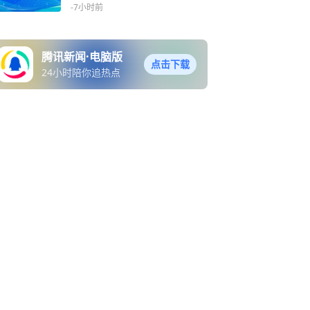
朗领海
-7小时前
腾讯新闻·电脑版
点击下载
24小时陪你追热点