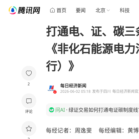
首页
要闻
北京
科技
打通电、证、碳三
《非化石能源电力
行）》
2
每日经济新闻
2026-06-02 05:18
发布于
四川
每日经济新闻官
问AI
·
绿证交易如何打通电证碳制度线
评论
每经记者：周逸斐 每经编辑：黄博