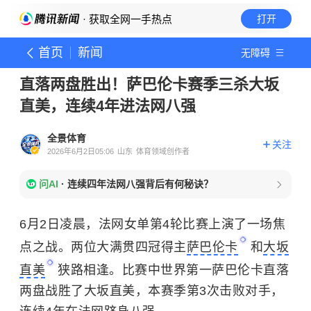
· 获取全网一手热点
打开
首页
新闻
无障碍
直落两盘胜出！萨巴伦卡赛季三杀大坂
直美，连续4年进法网八强
全景体育
关注
2026年6月2日05:06
山东
体育领域创作者
问AI
·
连续四年法网八强背后有何秘诀？
6月2日凌晨，法网女单第4轮比赛上演了一场焦
点之战。两位大满贯四冠得主
萨巴伦卡
和
大坂
直美
狭路相逢。比赛中世界第一萨巴伦卡直落
两盘战胜了大坂直美，本赛季第3次击败对手，