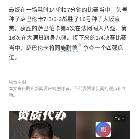
最终在一场耗时1小时27分钟的比赛当中，头号
种子萨巴伦卡7-5/6-3战胜了16号种子大坂直
美。获胜的萨巴伦卡第4次在法网闯入八强、第
16次在
大满贯
跻身八强。接下来的1/4决赛比赛
当中，萨巴伦卡将同
施耐德
争夺一个四强席
位。
免责声明
本文来自腾讯新闻客户端创作者，不代表腾讯新闻的观点和立
场。
广告