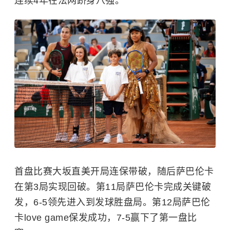
连续4年在法网跻身八强。
首盘比赛大坂直美开局连保带破，随后萨巴伦卡
在第3局实现回破。第11局萨巴伦卡完成关键破
发，6-5领先进入到发球胜盘局。第12局萨巴伦
卡love game保发成功，7-5赢下了第一盘比