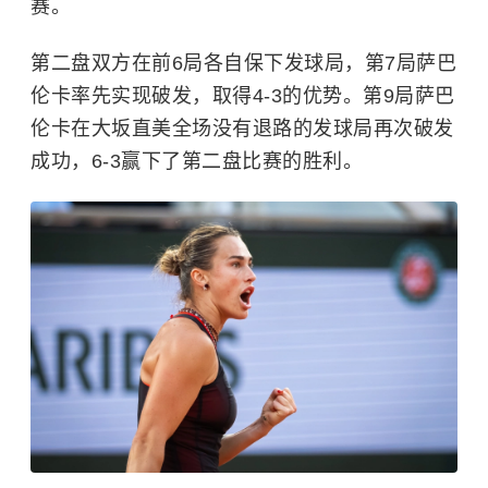
赛。
第二盘双方在前6局各自保下发球局，第7局萨巴
伦卡率先实现破发，取得4-3的优势。第9局萨巴
伦卡在大坂直美全场没有退路的发球局再次破发
成功，6-3赢下了第二盘比赛的胜利。