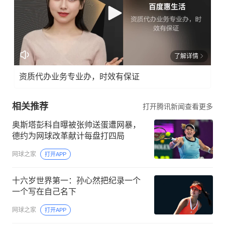
了解详情
资质代办业务专业办，时效有保证
相关推荐
打开腾讯新闻查看更多
奥斯塔彭科自曝被张帅送蛋遭网暴，
德约为网球改革献计每盘打四局
网球之家
打开APP
十六岁世界第一：孙心然把纪录一个
一个写在自己名下
网球之家
打开APP