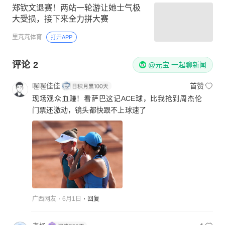
郑钦文退赛！两站一轮游让她士气极
大受损，接下来全力拼大赛
里芃芃体育
打开APP
评论
2
@元宝 一起聊新闻
喔喔佳佳
首赞
现场观众血赚！看萨巴这记ACE球，比我抢到周杰伦
门票还激动，镜头都快跟不上球速了
广西网友
6月1日
回复