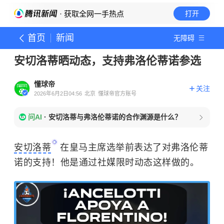
· 获取全网一手热点
打开
首页
新闻
无障碍
安切洛蒂晒动态，支持弗洛伦蒂诺参选
懂球帝
关注
2026年6月2日04:56
北京
懂球帝官方账号
问AI
·
安切洛蒂与弗洛伦蒂诺的合作渊源是什么？
安切洛蒂
在皇马主席选举前表达了对弗洛伦蒂
诺的支持！他是通过社媒限时动态这样做的。