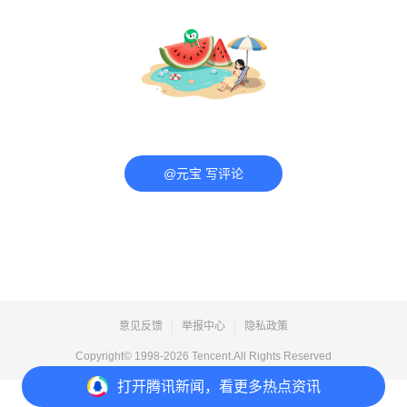
@元宝 写评论
意见反馈
举报中心
隐私政策
Copyright© 1998-
2026
Tencent.All Rights Reserved
打开
腾讯新闻，看更多热点资讯