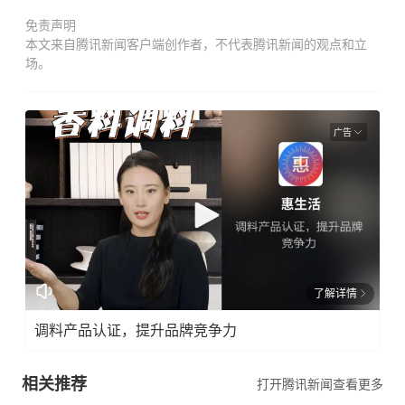
免责声明
本文来自腾讯新闻客户端创作者，不代表腾讯新闻的观点和立
场。
广告
了解详情
调料产品认证，提升品牌竞争力
相关推荐
打开腾讯新闻查看更多