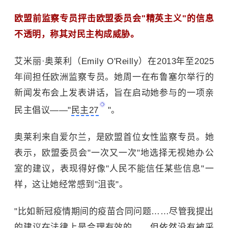
欧盟前监察专员抨击欧盟委员会"精英主义"的信息
不透明，称其对民主构成威胁。
艾米丽·奥莱利（Emily O'Reilly）在2013年至2025
年间担任欧洲监察专员。她周一在布鲁塞尔举行的
新闻发布会上发表讲话，旨在启动她参与的一项亲
民主倡议——"
民主27
"。
奥莱利来自爱尔兰，是欧盟首位女性监察专员。她
表示，欧盟委员会"一次又一次"地选择无视她办公
室的建议，表现得好像"人民不能信任某些信息"一
样，这让她经常感到"沮丧"。
"比如新冠疫情期间的疫苗合同问题……尽管我提出
的建议在法律上是合理有效的……但依然没有被采