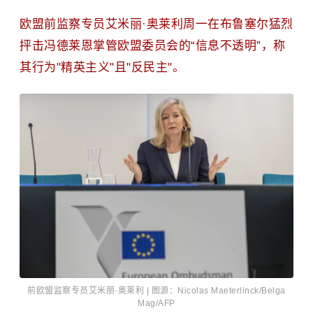
欧盟前监察专员艾米丽·奥莱利周一在布鲁塞尔猛烈
抨击冯德莱恩掌管欧盟委员会的“信息不透明”，称
其行为"精英主义"且"反民主"。
前欧盟监察专员艾米丽·奥莱利 | 图源：Nicolas Maeterlinck/Belga
Mag/AFP