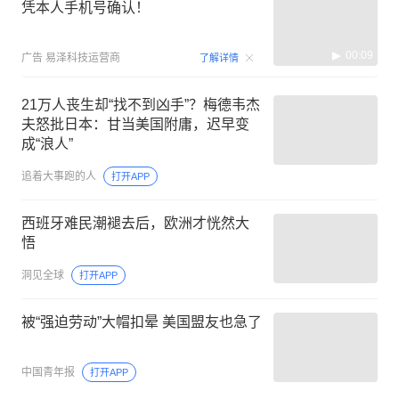
凭本人手机号确认！
00:09
广告
易泽科技运营商
了解详情
21万人丧生却“找不到凶手”？梅德韦杰
夫怒批日本：甘当美国附庸，迟早变
成“浪人”
追着大事跑的人
打开APP
西班牙难民潮褪去后，欧洲才恍然大
悟
洞见全球
打开APP
被“强迫劳动”大帽扣晕 美国盟友也急了
中国青年报
打开APP