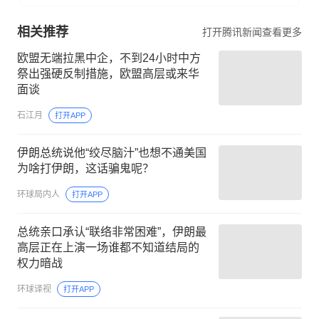
相关推荐
打开腾讯新闻查看更多
欧盟无端拉黑中企，不到24小时中方
祭出强硬反制措施，欧盟高层或来华
面谈
石江月
打开APP
伊朗总统说他“绞尽脑汁”也想不通美国
为啥打伊朗，这话骗鬼呢？
环球局内人
打开APP
总统亲口承认“联络非常困难”，伊朗最
高层正在上演一场谁都不知道结局的
权力暗战
环球译视
打开APP