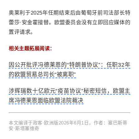
奥莱利于2025年任期结束后由葡萄牙前司法部长特
蕾莎·安金霍接替。欧盟委员会没有立即回应媒体的
置评请求。
相关主题拓展阅读：
因公开批评冯德莱恩的“特朗普协议”：任职32年
的欧盟贸易总司长“被离职”
涉辉瑞数十亿欧元“疫苗协议”秘密短信，欧盟主
席冯德莱恩面临欧盟法院裁决
本文编译于政客·欧洲版2026年6月1日，作者：塞巴斯蒂
安·斯塔塞维奇