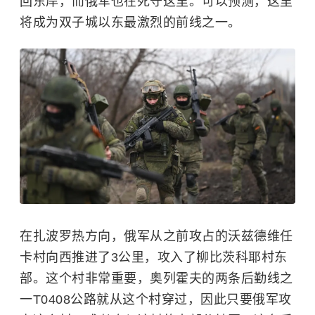
回东岸，而俄军也在死守这里。可以预测，这里
将成为双子城以东最激烈的前线之一。
在扎波罗热方向，俄军从之前攻占的沃兹德维任
卡村向西推进了3公里，攻入了柳比茨科耶村东
部。这个村非常重要，奥列霍夫的两条后勤线之
一T0408公路就从这个村穿过，因此只要俄军攻