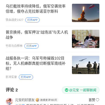
乌拦截效率持续降低，俄军空袭效率
倍增，俄夺占克拉斯诺亚尔斯科
铁血战史1927
打开APP
普京换将，俄军押注“战场派”与无人机
战争
竹欢与白桦林
打开APP
战报各执一词：乌军号称摧毁102目
标，无人机蜂群真能切断俄军南线补
给？
折冲实录
打开APP
评论
2
@元宝 一起聊新闻
元宝的好朋友
首赞