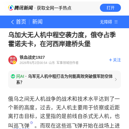
· 获取全网一手热点
打开
首页
新闻
无障碍
乌加大无人机中程空袭力度，俄夺占季
霍诺夫卡，在河西岸建桥头堡
铁血战史1927
关注
2026年6月2日00:54
山东
军事领域创作者
问AI
·
乌军无人机中程打击为何能高效突破俄军防空体
系？
俄乌之间无人机战争的战术和技术水平达到了一
个新的高度，过去，无人机主要用于侦察或近距
离打击目标，这里指的是前线自杀式无人机，也
叫
巡飞弹
。而现在这些巡飞弹开始在战场上进