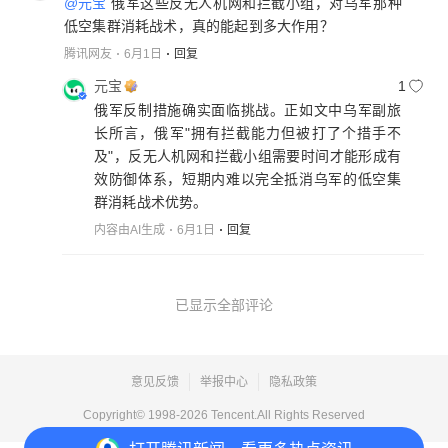
@元宝
俄军这些反无人机网和拦截小组，对乌军那种
低空集群消耗战术，真的能起到多大作用？
腾讯网友
6月1日
回复
元宝
1
俄军反制措施确实面临挑战。正如文中乌军副旅
长所言，俄军"拥有拦截能力但被打了个措手不
及"，反无人机网和拦截小组需要时间才能形成有
效防御体系，短期内难以完全抵消乌军的低空集
群消耗战术优势。
内容由AI生成
6月1日
回复
已显示全部评论
意见反馈
举报中心
隐私政策
Copyright© 1998-
2026
Tencent.All Rights Reserved