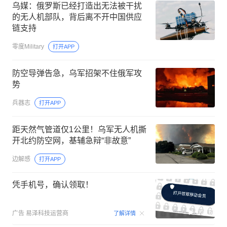
乌媒：俄罗斯已经打造出无法被干扰
的无人机部队，背后离不开中国供应
链支持
零度Military
打开APP
防空导弹告急，乌军招架不住俄军攻
势
兵器志
打开APP
距天然气管道仅1公里！乌军无人机撕
开北约防空网，基辅急辩“非故意”
边解感
打开APP
凭手机号，确认领取！
00:15
广告
易泽科技运营商
了解详情