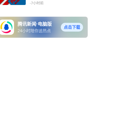
足球发展
-7小时前
腾讯新闻·电脑版
点击下载
24小时陪你追热点