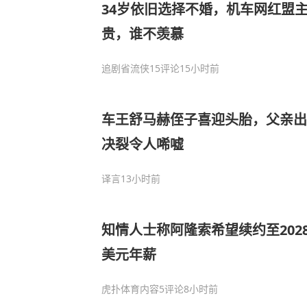
34岁依旧选择不婚，机车网红盟
贵，谁不羡慕
追剧省流侠
15评论
15小时前
车王舒马赫侄子喜迎头胎，父亲出
决裂令人唏嘘
译言
13小时前
知情人士称阿隆索希望续约至2028
美元年薪
虎扑体育内容
5评论
8小时前