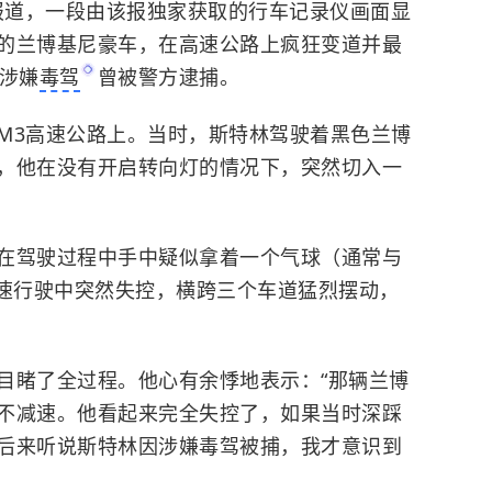
》报道，一段由该报独家获取的行车记录仪画面显
镑的兰博基尼豪车，在高速公路上疯狂变道并最
因涉嫌
毒驾
曾被警方逮捕。
M3高速公路上。当时，斯特林驾驶着黑色
兰博
，他在没有开启转向灯的情况下，突然切入一
在驾驶过程中手中疑似拿着一个气球（通常与
速行驶中突然失控，横跨三个车道猛烈摆动，
目睹了全过程。他心有余悸地表示：“那辆兰博
不减速。他看起来完全失控了，如果当时深踩
后来听说斯特林因涉嫌毒驾被捕，我才意识到