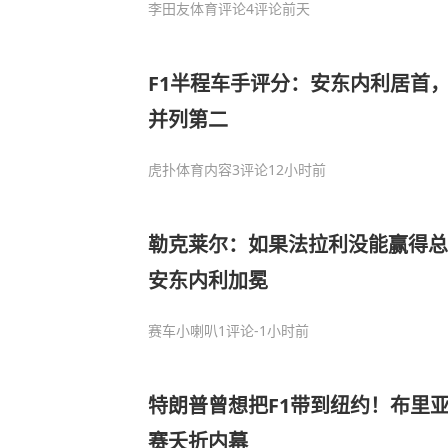
李田友体育评论
4评论
前天
F1半程车手评分：安东内利居首
并列第二
虎扑体育内容
3评论
12小时前
勒克莱尔：如果法拉利没能赢得总
安东内利加冕
赛车小喇叭
1评论
-1小时前
特朗普曾想把F1带到纽约！布里
赛夭折内幕