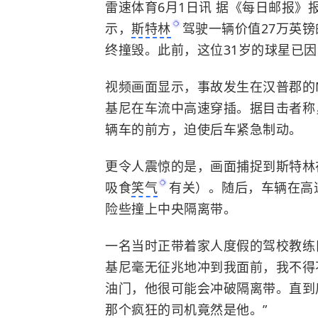
雷速体育6月1日讯 据《每日邮报
示，
斯特林
驾驶一辆价值27万英
终撞毁。此前，这位31岁的球星已
视频画面显示，事故发生在汉普郡的
基尼
在车流中高速穿插。据目击者称
辆车的前方，迫使后车紧急制动。
更令人震惊的是，画面捕捉到斯特林
吸食
笑气
有关）。随后，车辆在高
险些撞上中央隔离带。
一名当时正带着家人度假的驾校教练
基尼毫无征兆地冲到我面前，我不得
油门，他很可能会冲破隔离带。直到
那个疯狂的司机竟然是他。”