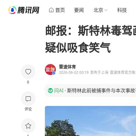
首页
要闻
北京
科技
邮报：斯特林毒驾
疑似吸食笑气
雷速体育
2026-06-02 00:19
发布于
上海
雷速体育官方账
0
问AI
·
斯特林此前被捕事件与本次事故
评论