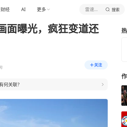
财经
AI
更多
雷速体育
搜索
画面曝光，疯狂变道还
热
关注
号
作
有何关联？