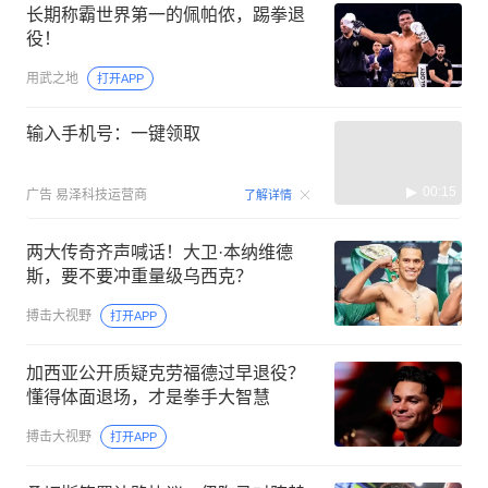
长期称霸世界第一的佩帕侬，踢拳退
役！
用武之地
打开APP
输入手机号：一键领取
00:15
广告
易泽科技运营商
了解详情
两大传奇齐声喊话！大卫·本纳维德
斯，要不要冲重量级乌西克？
搏击大视野
打开APP
加西亚公开质疑克劳福德过早退役？
懂得体面退场，才是拳手大智慧
搏击大视野
打开APP