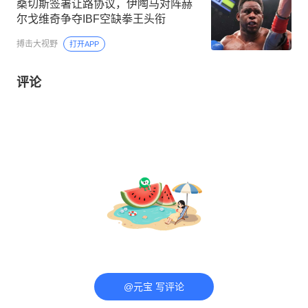
桑切斯签署让路协议，伊陶马对阵赫
尔戈维奇争夺IBF空缺拳王头衔
搏击大视野
打开APP
评论
@元宝 写评论