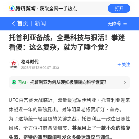
· 获取全网一手热点
打开
首页
新闻
无障碍
托普利亚备战，全是科技与狠活！拳迷
看傻：这么复杂，就为了睡个觉？
格斗时代
关注
2026年6月2日00:07
北京
问AI
·
托普利亚为何从硬扛极限转向科学恢复？
UFC白宫赛大战临近，双量级冠军伊利亚・托普利亚迎来
休战近一年的重磅复出，对阵明星老将贾斯汀・盖奇。
为了这场统一轻量级的关键之战，托普利亚一改往日随性
风格，全方位打磨备战细节，
甚至用上了一款小众的恢复
头盔，奇特的造型瞬间引发众多拳迷热议与调侃。