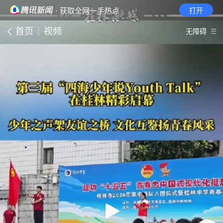
· 获取全网一手热点
打开
首页
视频
无障碍