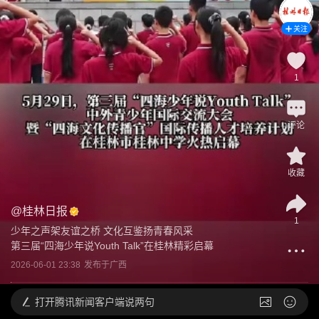
关注
1
评论
收藏
@
桂林日报
1
少年之声架友谊之桥 文化互鉴扬青春风采

第三届“四海少年说Youth Talk”在桂林精彩启幕
2026-06-01 23:38
发布于
广西
打开
腾讯新闻客户端说两句