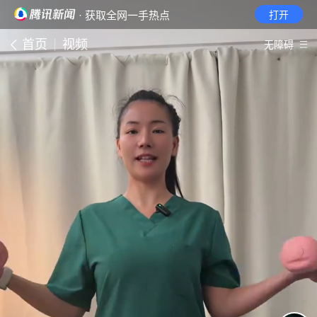
· 获取全网一手热点
打开
首页
视频
无障碍