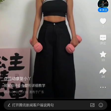
关注
7
评论
10
34
@
运动康复小丫
居家哑铃全身塑形详细教学
2026-06-01 23:31
发布于
广东
打开
腾讯新闻客户端说两句