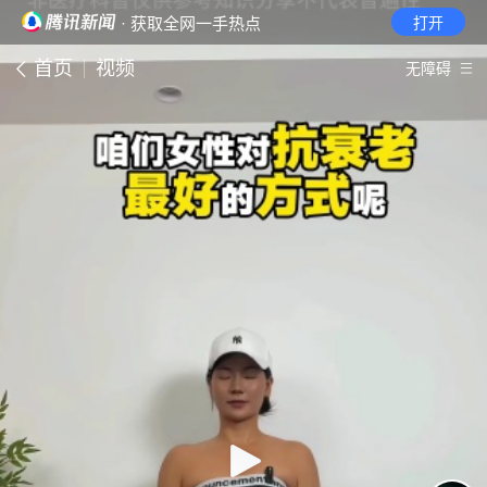
· 获取全网一手热点
打开
首页
视频
无障碍