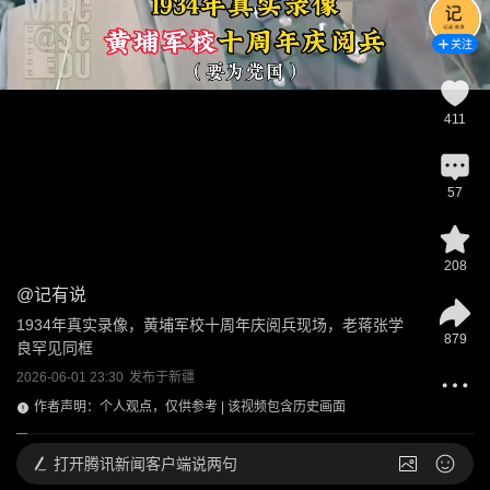
关注
411
57
208
@
记有说
1934年真实录像，黄埔军校十周年庆阅兵现场，老蒋张学
879
良罕见同框
2026-06-01 23:30
发布于
新疆
作者声明：个人观点，仅供参考 | 该视频包含历史画面
打开
腾讯新闻客户端说两句