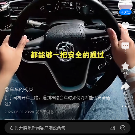
关注
18
2
41
@
车车的视觉
45
新手司机开车上路，遇到窄路会车时如何判断能否安全通
过？
2026-06-01 23:28
发布于
湖北
打开
腾讯新闻客户端说两句