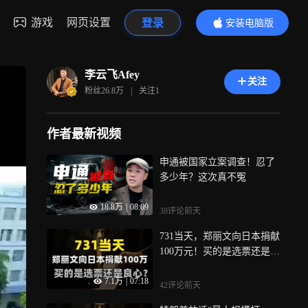
游戏
网页设置
登录
安装电脑版
内容更精彩
李云飞Afey
关注
粉丝
26.8万
|
关注
1
作者最新视频
申通被国家立案调查！忍了
多少年？这次真不冤
18.8万
|
08:09
38评论
前天
731当天，郑丽文向日本捐献
100万元！买的是选票还是良
心？
7.1万
|
07:18
42评论
前天