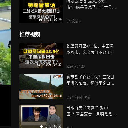
特朗普放话“最大规模打
击”，结果又怂了，全世界都
得说声谢谢？
1.7万
|
07:29
1评论
前天
推荐视频
欧盟罚阿里42.5亿，中国深
夜回击，这次为何不忍了？
10.0万
|
06:32
52评论
07-26
高市铁了心要打仗？三架日
军机入东海，解放军炮口已
瞄准日军基地
17.2万
|
03:16
11评论
16小时前
日本白皮书突袭“针对中
国”？背后藏着一条明晃晃的
扩军时间线
1345
|
05:53