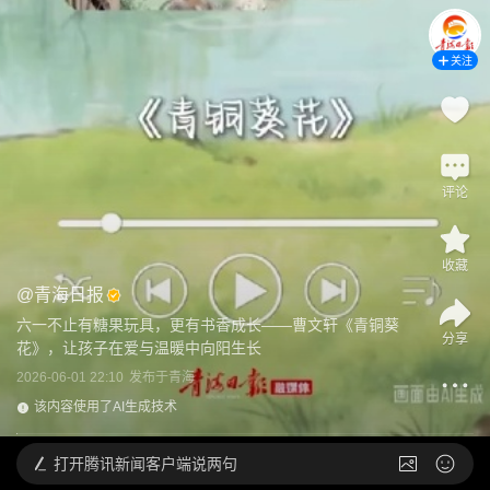
关注
评论
收藏
@
青海日报
六一不止有糖果玩具，更有书香成长——曹文轩《青铜葵
分享
花》，让孩子在爱与温暖中向阳生长
2026-06-01 22:10
发布于
青海
该内容使用了AI生成技术
打开
腾讯新闻客户端说两句