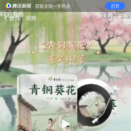
· 获取全网一手热点
打开
首页
视频
无障碍