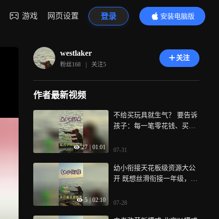
游戏
网页设置
登录
安装电脑版
内容更精彩
westlaker
关注
粉丝
168
|
关注
5
作者最新视频
不给买玩具就生气？ 要告诉
孩子：每一笔零花钱、买玩
具的钱，都是可积累的资
27
|
01:01
本，当下买廉价玩具=放弃未
07-31
来更大、更喜欢的东西，微
幼小衔接天花板级资源大公
小支出长期会掏空预算，
开 既想丝滑衔接一年级，又
一、告诉孩子通俗版经济学
想无痛启蒙，就用这些资
道理1. 机会成本（积少成多
5
|
02:10
源，做好幼小衔接的同时，
延伸）：花钱有取舍，不能
07-28
娃还能开心快乐的形成学习
全都要财富总量是固定的，