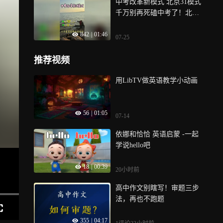
中考改革新模式 北京31模式
习惯，语数英三科同时推
钱不会凭空变多，家里每月
千万别再死磕中考了！北京1
进，想不当学霸都难
固定给你的娱乐预算只有300
+3大规模扩招，就是全国中
元：• 频繁买小玩具：300元
842
|
01:46
考改革的预告信号！ 所有省
分成6个50元小玩具，新鲜感
07-25
份的中考政策，都是北京先
3天，很快闲置；• 克制零散
行试水， 双减、英语人机听
消费：每月存下200，3个月6
推荐视频
说、弱化纯笔试，全都是北
00，一次性入手一个能玩一
京先推行，之后全国照搬，
整年的高品质玩具，积少成
用LibTV做英语教学小动画
今年北京1‑3项目疯狂扩招，
多不只是“攒钱变多”，更是
一万四千多名初二学生，不
克制小额冲动，积累大额购
用参加中考，直接锁定高
56
|
01:05
买力，每次冲动消费，都是
07-14
中， 很多家长还蒙在鼓里，
放弃更好的选择，3. 沉没成
只等着初三拼死一搏，可人
依娜和恰恰 英语启蒙 -一起
本：零散玩具积少成多造成
家初二结束，高中名额就已
学说hello吧
浪费低价玩具做工差、易损
经拿到手了 第一个真相，一
坏，买一堆短期消费品，长
考定终身已经作废， 升学分
18
|
00:39
期全部报废，所有支出全部
20小时前
水岭，提前挪到了初二，小
浪费，从长期来看，无数小
升初、初二提前择校、正常
高中作文别瞎写！审题三步
额支出叠加，总花费远高于
中考，三条赛道并行，还只
法，再也不跑题
一次性买耐用玩具，属于典
盯着初三冲刺，起步就落后
型的无效积累
355
|
04:17
别人一大截 第二个真相，短