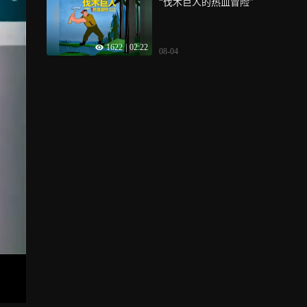
“伐木巨人的热血冒险”
1622
|
02:22
08-04