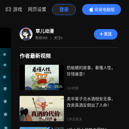
游戏
网页设置
登录
安装电脑版
内容更精彩
草儿动漫
关注
粉丝
968
|
关注
0
作者最新视频
奶蛤蟆的故事，看懂人性，
珍惜善意！
292
|
03:26
5小时前
卖半辈子兑水酒相安无事，
改卖真酒反倒出了人命！
757
|
02:49
1评论
前天