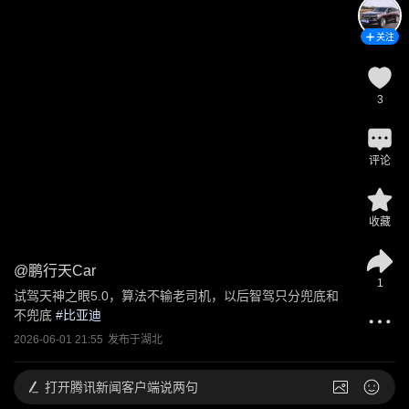
关注
3
评论
收藏
@
鹏行天Car
1
试驾天神之眼5.0，算法不输老司机，以后智驾只分兜底和
不兜底
 #
比亚迪
2026-06-01 21:55
发布于
湖北
打开
腾讯新闻客户端说两句