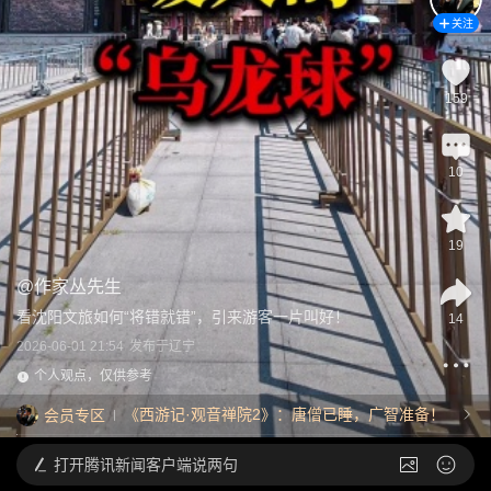
关注
159
10
19
@
作家丛先生
看沈阳文旅如何“将错就错”，引来游客一片叫好！
14
2026-06-01 21:54
发布于
辽宁
个人观点，仅供参考
《西游记·观音禅院2》：唐僧已睡，广智准备！
会员专区
打开
腾讯新闻客户端说两句