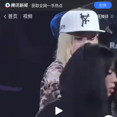
· 获取全网一手热点
打开
首页
视频
无障碍