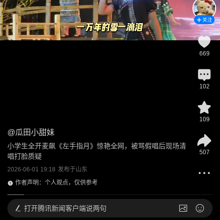
关注
669
102
109
@
瓜田小甜妹
小学生全开麦飙《左手指月》惊艳全网，被骂假唱后现场清
507
唱打脸质疑
2026-06-01 19:18
发布于
山东
作者声明：个人观点，仅供参考
打开
腾讯新闻客户端说两句