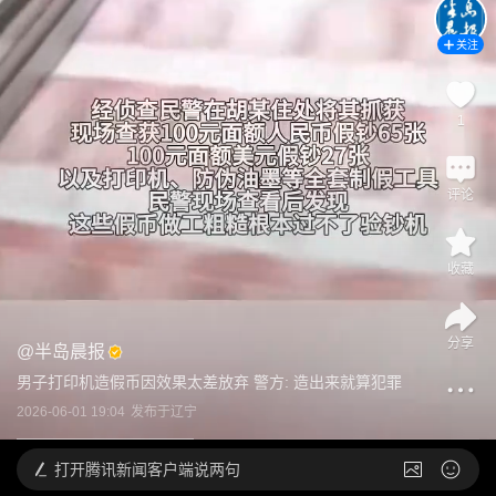
关注
1
评论
收藏
分享
@
半岛晨报
男子打印机造假币因效果太差放弃 警方: 造出来就算犯罪
2026-06-01 19:04
发布于
辽宁
打开
腾讯新闻客户端说两句