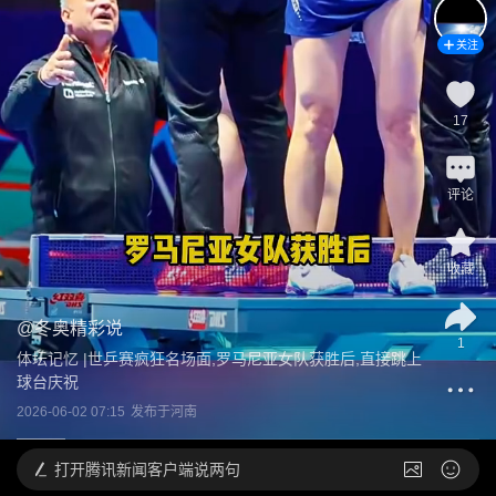
关注
17
评论
收藏
@
冬奥精彩说
1
体坛记忆 |世乒赛疯狂名场面,罗马尼亚女队获胜后,直接跳上
球台庆祝
2026-06-02 07:15
发布于
河南
打开
腾讯新闻客户端说两句