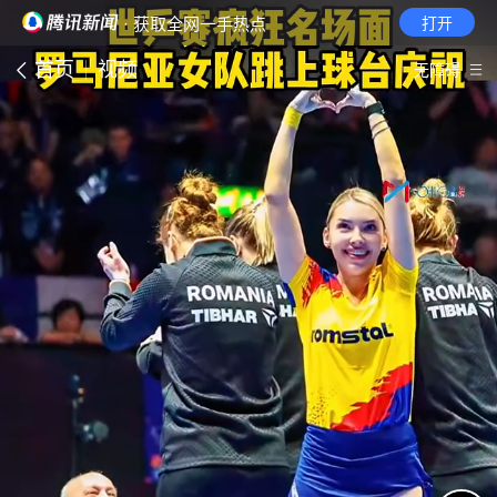
· 获取全网一手热点
打开
首页
视频
无障碍