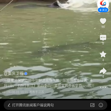
关注
38
8
4
@
重庆卫视
4
一级重点保护动物中华鲟这出场气势，压迫感直接拉满！6
月1日，《诗行长江》第四季四川篇在宜宾市长宁县...
展开
2026-06-01 19:01
发布于
江苏
打开
腾讯新闻客户端说两句