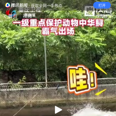
· 获取全网一手热点
打开
首页
视频
无障碍