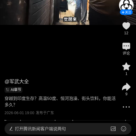
关注
12
评论
1
@
军武大全
AI章节
9
穿越到印度生存？高温50度、恒河泡澡、街头饮料，你能活
多久？
2026-06-01 19:00
发布于
广东
打开
腾讯新闻客户端说两句