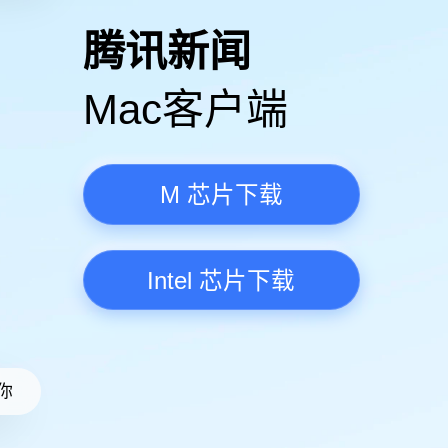
高清视频·更流畅
腾讯新
Mac客
M 芯
Intel