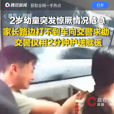
· 获取全网一手热点
打开
首页
视频
无障碍