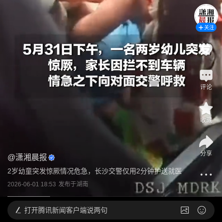
关注
评论
收藏
分享
@
潇湘晨报
2岁幼童突发惊厥情况危急，长沙交警仅用2分钟护送就医
2026-06-01 18:53
发布于
湖南
打开
腾讯新闻客户端说两句