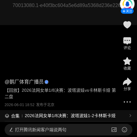
70013080.1-e40f3bc604a5e6d89a5368d236e2260f
关注
评论
收藏
@
鹅厂体育广播员
分享
【回放】2026法网女单1/8决赛：波塔波娃vs卡林斯卡娅 第
二盘
2026-06-01 18:52
发布于
北京
2026法网女单1/8决赛：波塔波娃1-2卡林斯卡娅
合集
打开
腾讯新闻客户端说两句