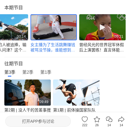
本期节目
00:14
00:21
的人被追捧，输
女主播为了生活跳舞赚钱
曾经风光的世界冠军休假
人问津？这个女
被骂没节操，谁能想到她
后上演罢练！直言体能一
出了答案：行业
的背后却隐藏着体操冠军
直下滑，再难找回之前的
太快，不行你就
的身份！
状态
往期节目
！
第3季
第2季
第1季
09:49
07:12
第2期 | 没人干的苦差事搅
第1期 | 前体操国家队队
黄了他的爱情，90后殡葬
长，现跑酷大满贯，商春
师却说能让人满意，就值
松一直在跳出属于自己的
打开
APP参与讨论
了！
人生
222
26
14
14
腾讯新闻出品节目
去眼界频道看更多