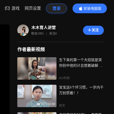
游戏
网页设置
登录
安装电脑版
内容更精彩
木木育人讲堂
关注
粉丝
1993
|
关注
0
作者最新视频
生下来的第一个大招就是哭
你别中他的计总想着破解 装
傻充愣扮人机简直不要太好
495
|
03:00
用
8小时前
宝宝这6个坏习惯，一岁内千
万别惯着！！
717
|
02:09
前天