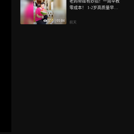
老妈带娃有妙招！一周早教
零成本！ 1-2岁高质量早教
带娃不是砸钱是用心！
155
|
01:04
前天