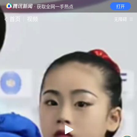
· 获取全网一手热点
打开
首页
视频
无障碍