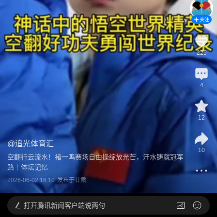
关注
225
4
12
@
追光体育汇
10
空翻行云流水！褚一鸣赛场自由操绽放光芒，汗水铸就冠军
路｜体坛记忆
2026-06-02 16:10
发布于
甘肃
打开
腾讯新闻客户端说两句