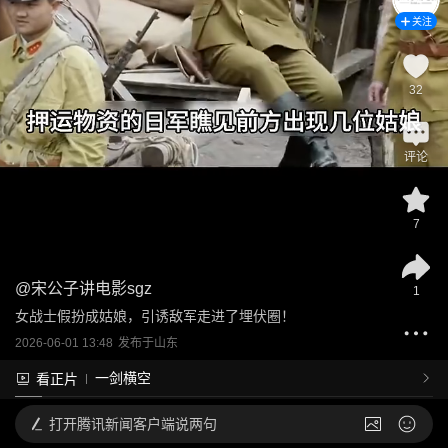
关注
32
评论
7
@
宋公子讲电影sgz
1
女战士假扮成姑娘，引诱敌军走进了埋伏圈！
2026-06-01 13:48
发布于
山东
一剑横空
看正片
打开
腾讯新闻客户端说两句