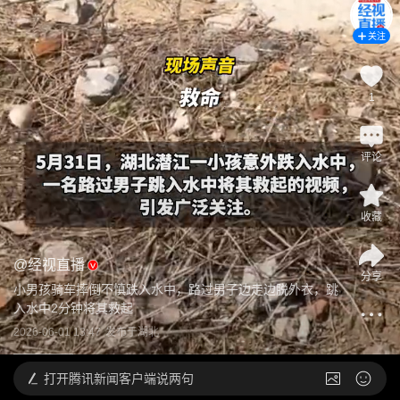
关注
1
评论
收藏
@
经视直播
分享
小男孩骑车摔倒不慎跌入水中，路过男子边走边脱外衣，跳
入水中2分钟将其救起
2026-06-01 13:47
发布于
湖北
打开
腾讯新闻客户端说两句