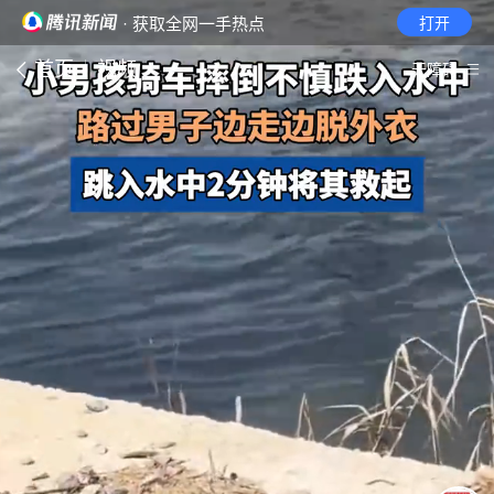
· 获取全网一手热点
打开
首页
视频
无障碍